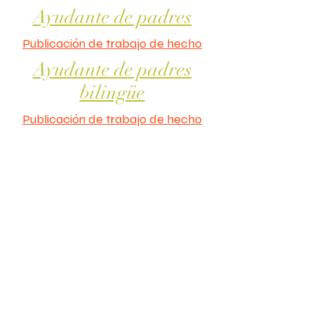
Ayudante de padres
Publicación de trabajo de hecho
Ayudante de padres
bilingüe
Publicación de trabajo de hecho
Adelante Esperanza, Inc.
Una agencia de servicios de cuidado de
crianza, adopción y transiciones.
Actualmente tenemos un contrato con el
Departamento de Seguridad Infantil de
Arizona para brindar reclutamiento en el
hogar, estudio, supervisión y capacitación
previa al servicio para padres de crianza.
Contáctenos