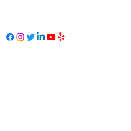
(602) 441-2723
info@onwardhope.org
1408 Oeste Camelback Road
Phoenix, Arizona 85013, Estados Unidos
Donar
Horas
Lunes - Viernes: 9am - 5pm
Sábado - Domingo: Solo con cita previa