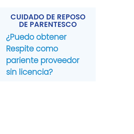
CUIDADO DE REPOSO
DE PARENTESCO
¿Puedo obtener
Respite como
pariente proveedor
sin licencia?
Sí, incluso como un pariente
(pariente) cuidador sin licencia,
puede ubicar a su pariente en
un hogar de crianza autorizado,
cuando necesite un descanso o
tenga una emergencia.