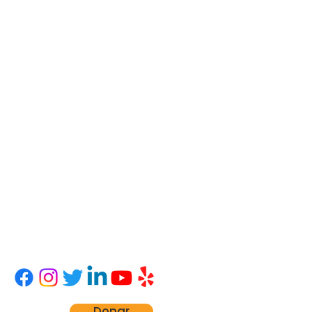
Adelante Esperanza, Inc.
Una agencia de servicios de cuidado de
crianza, adopción y transiciones.
Actualmente tenemos un contrato con el
Departamento de Seguridad Infantil de
Arizona para brindar reclutamiento en el
hogar, estudio, supervisión y capacitación
previa al servicio para padres de crianza.
Contáctenos
(602) 441-2723
info@onwardhope.org
1408 Oeste Camelback Road
Phoenix, Arizona 85013, Estados Unidos
Donar